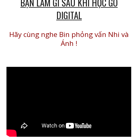
BẠN LÀM GÌ SAU KHI HỌC GO
DIGITAL
Hãy cùng nghe Bin phỏng vấn Nhi và
Ánh
!