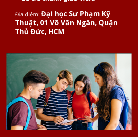
Đại học Sư Phạm Kỹ
Địa điểm:
Thuật, 01 Võ Văn Ngân, Quận
Thủ Đức, HCM