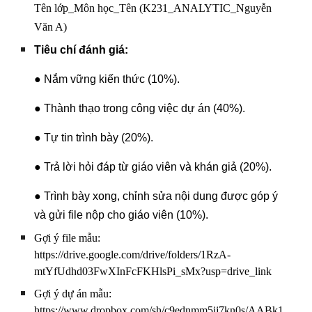
Tên lớp_Môn học_Tên (K231_ANALYTIC_Nguyễn
Văn A)
Tiêu chí đánh giá:
● Nắm vững kiến thức (10%).
● Thành thạo trong công việc dự án (40%).
● Tự tin trình bày (20%).
● Trả lời hỏi đáp từ giáo viên và khán giả (20%).
● Trình bày xong, chỉnh sửa nội dung được góp ý
và gửi file nộp cho giáo viên (10%).
Gợi ý file mẫu:
https://drive.google.com/drive/folders/1RzA-
mtYfUdhd03FwXInFcFKHlsPi_sMx?usp=drive_link
Gợi ý dự án mẫu:
https://www.dropbox.com/sh/c9ednmm5ij7kn0s/AABk1