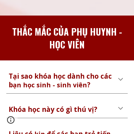
THẮC MẮC CỦA PHỤ HUYNH -
HỌC VIÊN
Tại sao khóa học dành cho các
b
?
ạn học sinh - sinh viên
Khóa học này có gì thú vị?
Liệu có
để các bạn trẻ tiếp
kịp