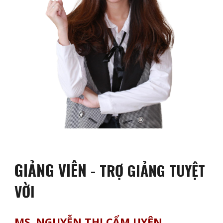
GIẢNG VIÊN
- TRỢ GIẢNG TUYỆT
VỜI
MS. NGUYỄN THỊ CẨM UYÊN