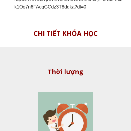
k1Oo7n6FAcgGCdz3T8ddka?dl=0
CHI TIẾT KHÓA HỌC
Thời lượng