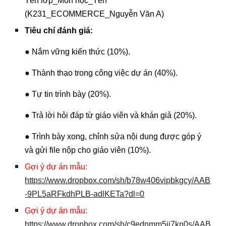
Tên lớp_Môn học_Tên
(K231_
ECOMMERCE
_Nguyễn Văn A)
Tiêu chí đánh giá:
● Nắm vững kiến thức (10%).
● Thành thạo trong công việc dự án (40%).
● Tự tin trình bày (20%).
● Trả lời hỏi đáp từ giáo viên và khán giả (20%).
● Trình bày xong, chỉnh sửa nội dung được góp ý
và gửi file nộp cho giáo viên (10%).
Gợi ý dự án mẫu:
https://www.dropbox.com/sh/b78w406vipbkgcy/AAB
-9PL5aRFkdhPLB-adlKETa?dl=0
Gợi ý dự án mẫu:
https://www.dropbox.com/sh/c9ednmm5ij7kn0s/AAB